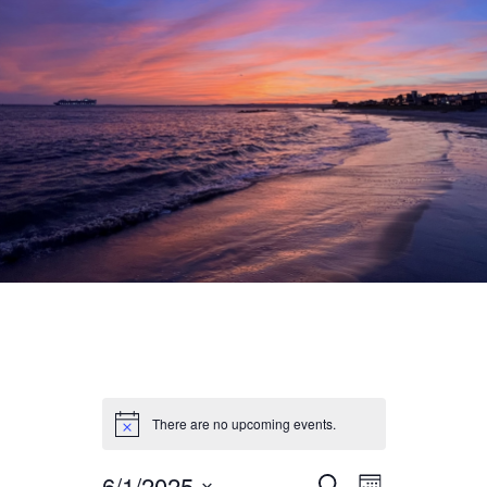
HOME
GALLERY
ENTERTAINMENT
There are no upcoming events.
6/1/2025
E
E
S